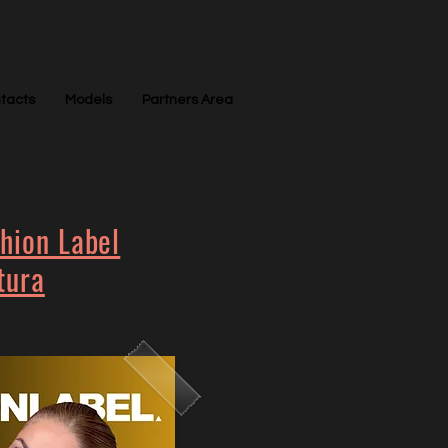
tacts
Models
Partners Area
hion Label
tura