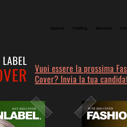
Agency
Casting
Services
Con
 LABEL
Vuoi essere la prossima Fas
OVER
Cover? Invia la tua candida