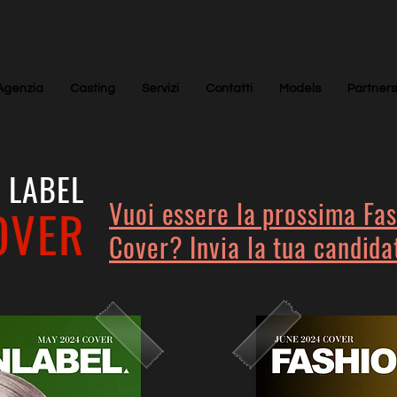
Agenzia
Casting
Servizi
Contatti
Models
Partners
 LABEL
Vuoi essere la prossima Fas
OVER
Cover? Invia la tua candida