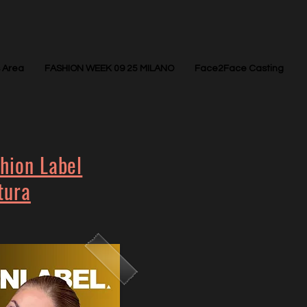
 Area
FASHION WEEK 09 25 MILANO
Face2Face Casting
hion Label
tura